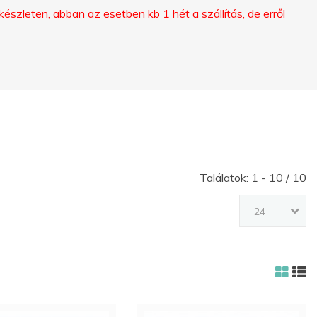
szleten, abban az esetben kb 1 hét a szállítás, de erről
ELFELEJTETTED
A
JELSZAVAD?
ELFELEJTETTED
A
NEVED?
Találatok: 1 - 10 / 10
FIÓK
24
LÉTREHOZÁSA
FACEBOOK
GOOGLE