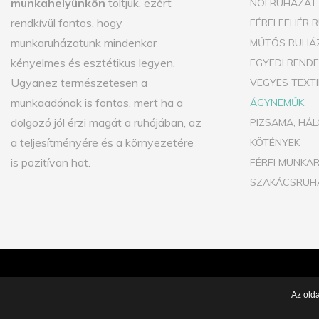
munkahelyünkön
töltjük, ezért
NŐI RUHÁZAT
rendkívül fontos, hogy
FÉRFI FEHÉR 
munkaruházatunk mindenkor
MŰTŐS RUHÁ
kényelmes és esztétikus legyen.
EGYEDI REND
Ugyanez természetesen a
VEGYES TEXT
munkaadónak is fontos, mert ha a
ÁGYNEMŰK
dolgozó jól érzi magát a ruhájában, az
PIZSAMA, HÁL
a teljesítményére és a környezetére
KÖTÉNYEK
is pozitívan hat.
FÉRFI MUNKA
SZAKÁCSRUH
2026
©.
SAMTEX.HU.
ALL RIGHTS RESERVED |
ADATVÉDELEM
Az old