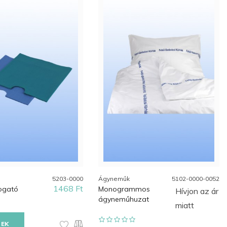
5203-0000
Ágyneműk
5102-0000-0052
1468 Ft
ogató
Monogrammos
Hívjon az ár
ágyneműhuzat
miatt
TEK