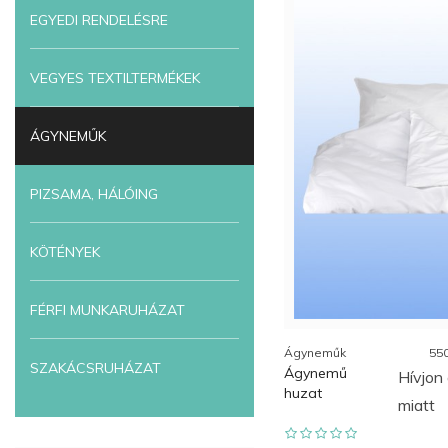
EGYEDI RENDELÉSRE
VEGYES TEXTILTERMÉKEK
ÁGYNEMŰK
PIZSAMA, HÁLÓING
KÖTÉNYEK
FÉRFI MUNKARUHÁZAT
Ágyneműk
55
SZAKÁCSRUHÁZAT
Ágynemű
Hívjon 
huzat
miatt