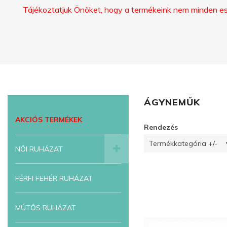
Tájékoztatjuk Önöket, hogy a termékeink nem minden eset
ÁGYNEMŰK
AKCIÓS TERMÉKEK
Rendezés
Termékkategória +/-
NŐI RUHÁZAT
FÉRFI FEHÉR RUHÁZAT
MŰTŐS RUHÁZAT