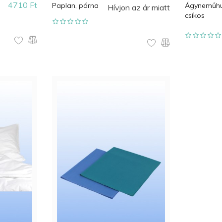
4710 Ft
Paplan, párna
Ágyneműhu
Hívjon az ár miatt
csíkos