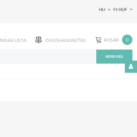
HU
Ft
HUF
0
KOSÁR:
ÁNSÁG LISTA
ÖSSZEHASONLÍTÁS
KERESÉS
Jegyezze
meg