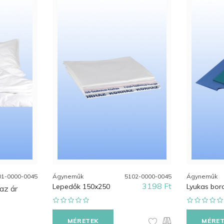
01-0000-0045
Ágyneműk
5102-0000-0045
Ágyneműk
3198 Ft
Lepedők 150x250
Lyukas bor
az ár
MÉRETEK
MÉRE