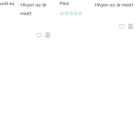
zat eü.
Pléd
Hívjon az ár
Hívjon az ár miatt
miatt