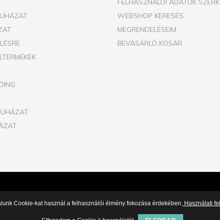
FELHASZNÁLÓI ADATOK SZERK
RUHÁZAT
WEBSHOP KERESÉS
ZAT
MEGRENDELÉSEIM
ELÉSRE
BEVÁSÁRLÓ KOSÁR
ILTERMÉKEK
ÓING
RUHÁZAT
ÁZAT
alunk Cookie-kat használ a felhasználói élmény fokozása érdekében.
Használati fel