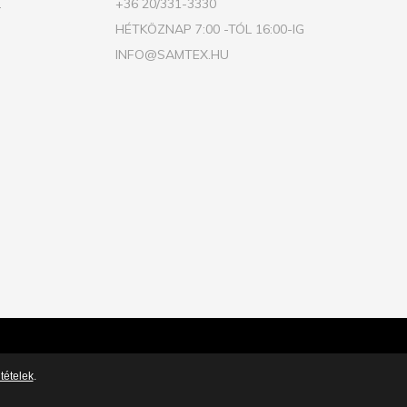
.
+36 20/331-3330
HÉTKÖZNAP 7:00 -TÓL 16:00-IG
INFO@SAMTEX.HU
tételek
.