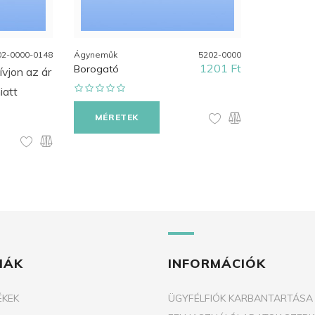
02-0000-0148
Ágyneműk
5202-0000
1201 Ft
Borogató
ívjon az ár
iatt
MÉRETEK
IÁK
INFORMÁCIÓK
ÉKEK
ÜGYFÉLFIÓK KARBANTARTÁSA