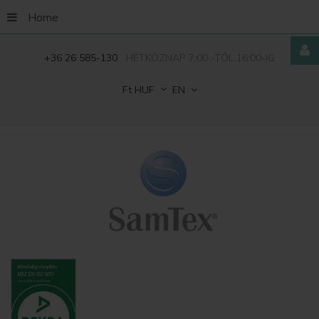
Home
+36 26 585-130
HÉTKÖZNAP 7:00 -TŐL 16:00-IG
Ft
HUF
EN
Remember
Me
FORGOT
YOUR