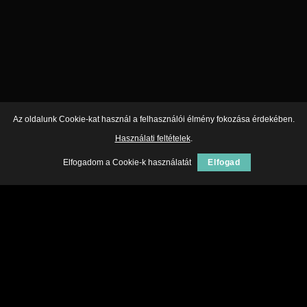
Az oldalunk Cookie-kat használ a felhasználói élmény fokozása érdekében.
Használati feltételek
.
Elfogadom a Cookie-k használatát
Elfogad
ABOUT
With so many brands and fashion
styles out there, how do you filter all