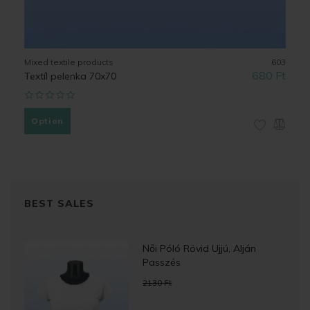
Mixed textile products
603
680 Ft
Textíl pelenka 70x70
Option
BEST SALES
Női Póló Rövid Ujjú, Alján
Passzés
2130 Ft