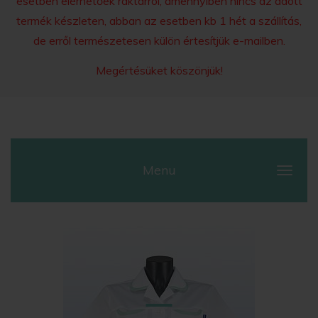
esetben elérhetőek raktárról, amennyiben nincs az adott
termék készleten, abban az esetben kb 1 hét a szállítás,
de erről természetesen külön értesítjük e-mailben.
Megértésüket köszönjük!
Menu
SALE PRODUCTS
WOMEN CLOTHES
MEN'S WHITE CLOTHING