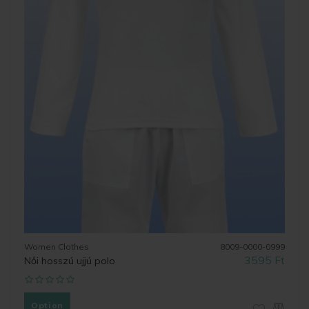
0999
Women Clothes
8009-0000-0999
Wom
 Ft
3595 Ft
Női hosszú ujjú polo
Női 
Option
O