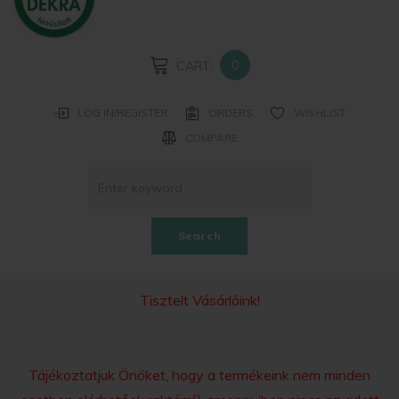
PASSWORD?
FORGOT
YOUR
0
CART:
USERNAME?
LOG IN/REGISTER
ORDERS
WISHLIST
CREATE
COMPARE
AN
ACCOUNT
Facebook
Search
Google
Tisztelt Vásárlóink!
Tájékoztatjuk Önöket, hogy a termékeink nem minden