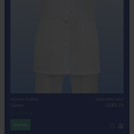
Women Clothes
2202-5000-0022
5281 Ft
Tunika
Option