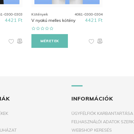
61-0300-0303
Kötények
4061-0300-0304
4421 Ft
4421 Ft
V nyakú melles kötény
MÉRETEK
IÁK
INFORMÁCIÓK
ÉKEK
ÜGYFÉLFIÓK KARBANTARTÁSA
FELHASZNÁLÓI ADATOK SZERK
RUHÁZAT
WEBSHOP KERESÉS