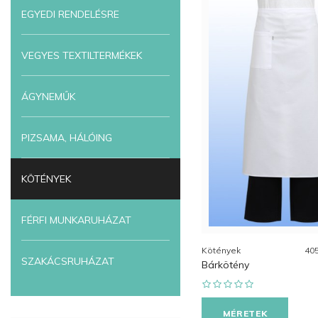
EGYEDI RENDELÉSRE
VEGYES TEXTILTERMÉKEK
ÁGYNEMŰK
PIZSAMA, HÁLÓING
KÖTÉNYEK
FÉRFI MUNKARUHÁZAT
Kötények
40
SZAKÁCSRUHÁZAT
Bárkötény
MÉRETEK