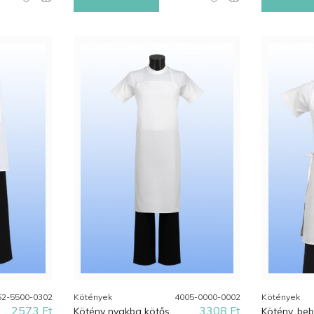
52-5500-0302
Kötények
4005-0000-0002
Kötények
2573 Ft
3308 Ft
Kötény nyakba kötős
Kötény, be