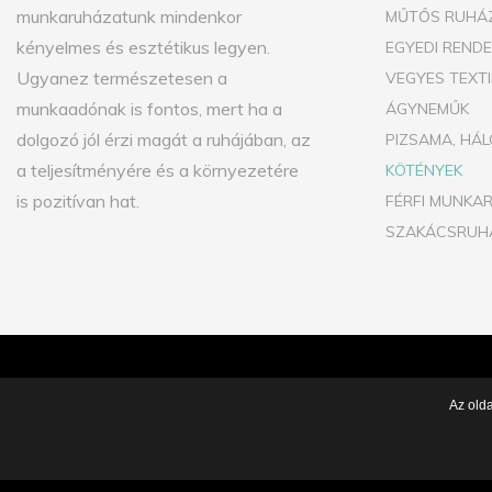
munkaruházatunk mindenkor
MŰTŐS RUHÁ
kényelmes és esztétikus legyen.
EGYEDI REND
Ugyanez természetesen a
VEGYES TEXT
munkaadónak is fontos, mert ha a
ÁGYNEMŰK
dolgozó jól érzi magát a ruhájában, az
PIZSAMA, HÁL
a teljesítményére és a környezetére
KÖTÉNYEK
is pozitívan hat.
FÉRFI MUNKA
SZAKÁCSRUH
2026
©.
SAMTEX.HU.
ALL RIGHTS RESERVED |
ADATVÉDELEM
Az old