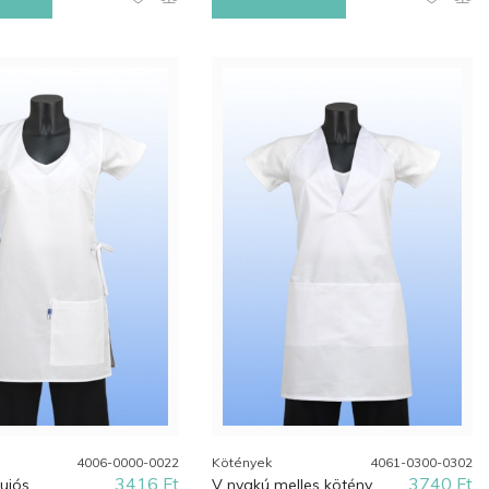
4006-0000-0022
Kötények
4061-0300-0302
3416 Ft
3740 Ft
bujós
V nyakú melles kötény