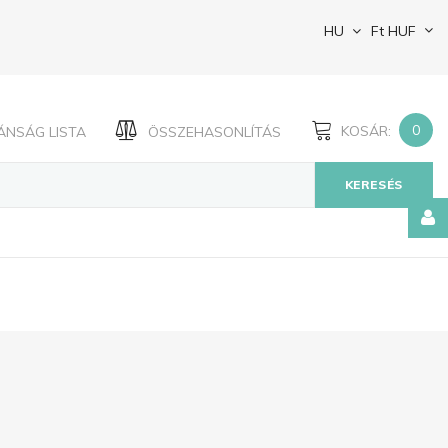
HU
Ft
HUF
0
KOSÁR:
ÁNSÁG LISTA
ÖSSZEHASONLÍTÁS
KERESÉS
Jegyezze
meg