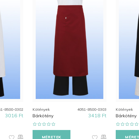
51-8500-0302
Kötények
4051-8500-0303
Kötények
3016 Ft
3418 Ft
Bárkötény
Bárkötény
MÉRETEK
MÉRE