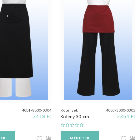
4051-8500-0304
Kötények
4053-3000-0303
3418 Ft
2354 Ft
Kötény 30-cm
TEK
MÉRETEK