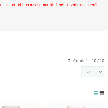
szleten, abban az esetben kb 1 hét a szállítás, de erről
ELFELEJTETTED
A
JELSZAVAD?
ELFELEJTETTED
A
NEVED?
Találatok: 1 - 10 / 10
FIÓK
24
LÉTREHOZÁSA
FACEBOOK
GOOGLE