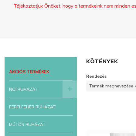
Tájékoztatjuk Önöket, hogy a termékeink nem minden eset
KÖTÉNYEK
AKCIÓS TERMÉKEK
Rendezés
Termék megnevezése +
NŐI RUHÁZAT
FÉRFI FEHÉR RUHÁZAT
MŰTŐS RUHÁZAT