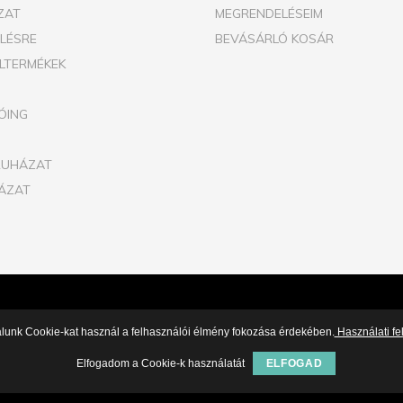
ZAT
MEGRENDELÉSEIM
ELÉSRE
BEVÁSÁRLÓ KOSÁR
ILTERMÉKEK
ÓING
RUHÁZAT
ÁZAT
alunk Cookie-kat használ a felhasználói élmény fokozása érdekében.
Használati fel
Elfogadom a Cookie-k használatát
ELFOGAD