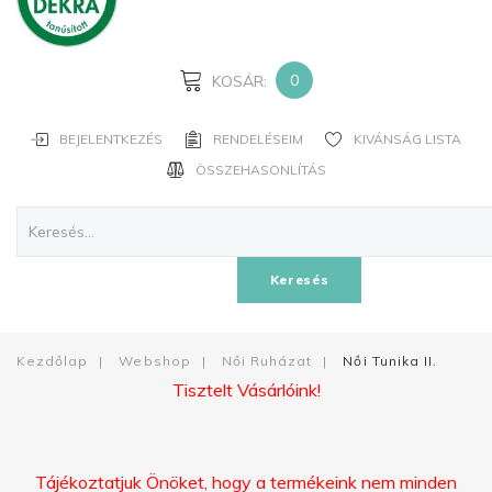
JELSZAVAD?
ELFELEJTETTED
A
0
KOSÁR:
NEVED?
BEJELENTKEZÉS
RENDELÉSEIM
KIVÁNSÁG LISTA
FIÓK
ÖSSZEHASONLÍTÁS
LÉTREHOZÁSA
Facebook
Keresés
Google
Kezdőlap
|
Webshop
|
Női Ruházat
|
Női Tunika II.
Tisztelt Vásárlóink!
Tájékoztatjuk Önöket, hogy a termékeink nem minden