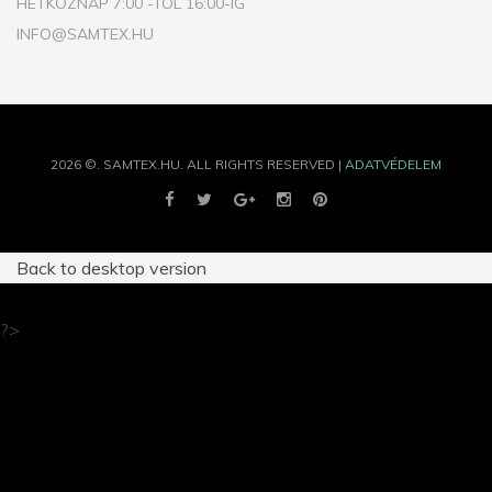
HÉTKÖZNAP 7:00 -TÓL 16:00-IG
INFO@SAMTEX.HU
2026
©.
SAMTEX.HU.
ALL RIGHTS RESERVED |
ADATVÉDELEM
Back to desktop version
?>