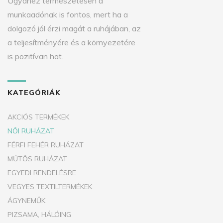
Ugyanez természetesen a
munkaadónak is fontos, mert ha a
dolgozó jól érzi magát a ruhájában, az
a teljesítményére és a környezetére
is pozitívan hat.
KATEGÓRIÁK
AKCIÓS TERMÉKEK
NŐI RUHÁZAT
FÉRFI FEHÉR RUHÁZAT
MŰTŐS RUHÁZAT
EGYEDI RENDELÉSRE
VEGYES TEXTILTERMÉKEK
ÁGYNEMŰK
PIZSAMA, HÁLÓING