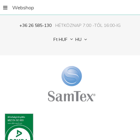
Webshop
+36 26 585-130
HÉTKÖZNAP 7:00 -TŐL 16:00-IG
Ft
HUF
HU
Jegyezze
meg
ELFELEJTETTED
A