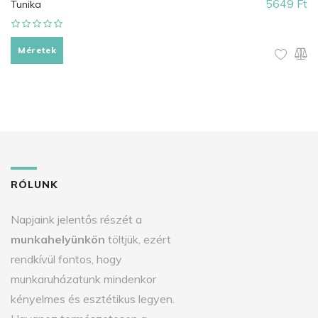
5649 Ft
Tunika
Méretek
RÓLUNK
Napjaink jelentős részét a
munkahelyünkön
töltjük, ezért
rendkívül fontos, hogy
munkaruházatunk mindenkor
kényelmes és esztétikus legyen.